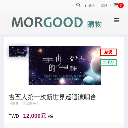
登入
註冊
0
精選
二手品
告五人第一次新世界巡迴演唱會
演唱會
||
華語歌手
||
12,000元
TWD
/張