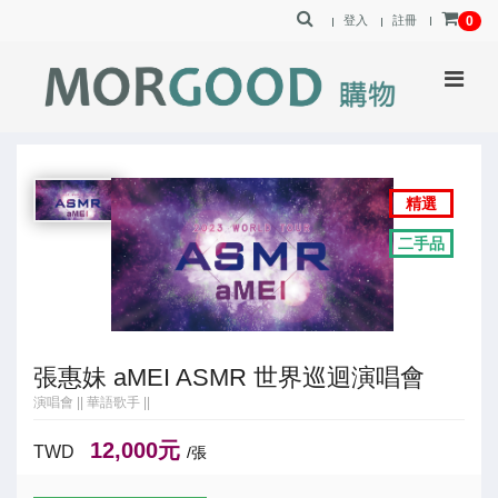
登入
註冊
0
精選
二手品
張惠妹 aMEI ASMR 世界巡迴演唱會
演唱會
||
華語歌手
||
12,000元
TWD
/張