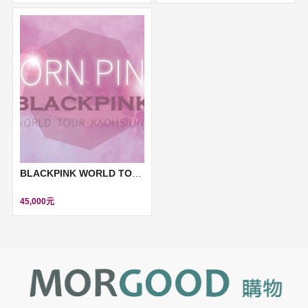
BLACKPINK WORLD TOUR BORN PINK 高雄演唱會
45,000元