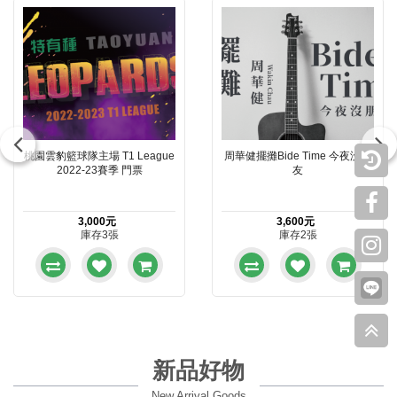
桃園雲豹籃球隊主場 T1 League
周華健擺攤Bide Time 今夜沒朋
2022-23賽季 門票
友
3,000元
3,600元
庫存3張
庫存2張
新品好物
New Arrival Goods