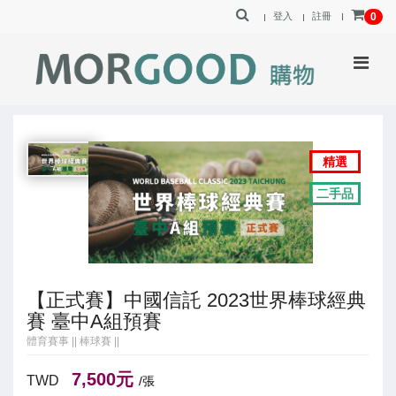
登入
註冊
0
精選
二手品
【正式賽】中國信託 2023世界棒球經典
賽 臺中A組預賽
體育賽事
||
棒球賽
||
7,500元
TWD
/張