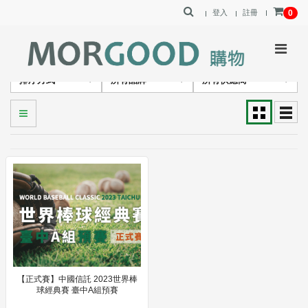
登入
註冊
0
排序方式
所有品牌
所有供應商
【正式賽】中國信託 2023世界棒
球經典賽 臺中A組預賽