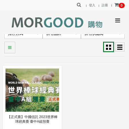
登入
註冊
0
排序方式
所有品牌
所有供應商
【正式賽】中國信託 2023世界棒
球經典賽 臺中A組預賽