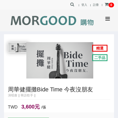
登入
註冊
0
精選
二手品
周華健擺攤Bide Time 今夜沒朋友
演唱會
||
華語歌手
||
3,600元
TWD
/張