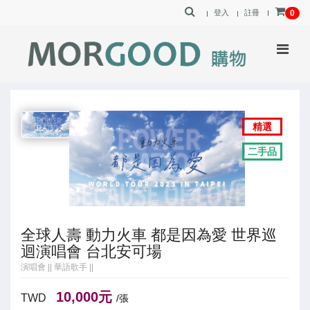
登入
註冊
0
精選
二手品
全球人壽 動力火車 都是因為愛 世界巡
迴演唱會 台北安可場
演唱會
||
華語歌手
||
10,000元
TWD
/張